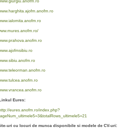
www.giurgiu.anofm.ro
www.harghita.ajofm.anofm.ro
www.ialomita.anofm.ro
ww.mures.anofm.ro/
www.prahova.anofm.ro
www.ajofmsibiu.ro
www.sibiu.anofm.ro
www.teleorman.anofm.ro
www.tulcea.anofm.ro
www.vrancea.anofm.ro
inkul Eures:
http://eures.anofm.ro/index.php?
ageNum_ultimele5=3&totalRows_ultimele5=21
ite-uri cu locuri de munca disponibile si modele de CV-uri: