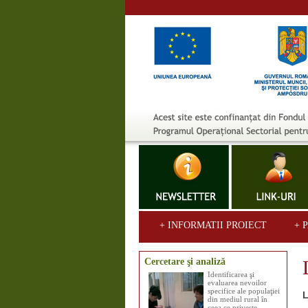
+ INFORMATII PROIECT
+ 
Cercetare şi analiză
Identificarea şi
evaluarea nevoilor
specifice ale populaţiei
L
din mediul rural în
ceea ce priveşte