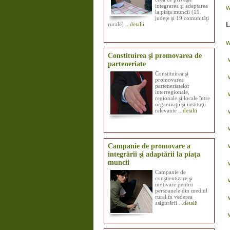
integrarea şi adaptarea
w
la piaţa muncii (19
judeţe şi 19 comunităţi
L
rurale)
...detalii
w
Constituirea şi promovarea de
parteneriate
Constituirea şi
promovarea
parteneriatelor
interregionale,
regionale şi locale între
organizaţii şi instituţii
relevante
...detalii
Campanie de promovare a
integrării şi adaptării la piaţa
muncii
Campanie de
conştientizare şi
motivare pentru
persoanele din mediul
rural în vederea
asigurării
...detalii