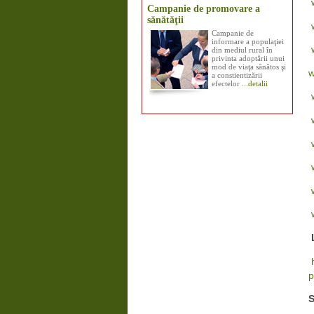
Campanie de promovare a
sănătăţii
Campanie de
informare a populaţiei
din mediul rural în
privinta adoptării unui
mod de viaţa sănătos şi
w
a constientizării
efectelor
...detalii
L
p
S