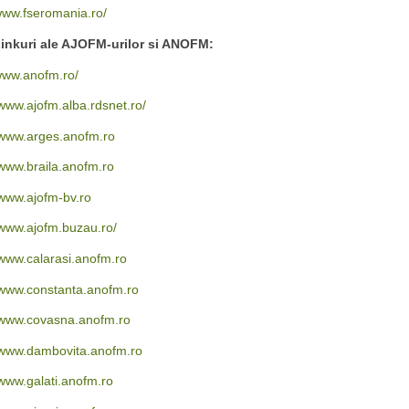
ww.fseromania.ro/
inkuri ale AJOFM-urilor si ANOFM:
ww.anofm.ro/
www.ajofm.alba.rdsnet.ro/
www.arges.anofm.ro
www.braila.anofm.ro
www.ajofm-bv.ro
www.ajofm.buzau.ro/
www.calarasi.anofm.ro
www.constanta.anofm.ro
www.covasna.anofm.ro
www.dambovita.anofm.ro
www.galati.anofm.ro