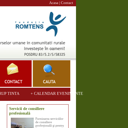
Acasa
|
Contact
RUP TINTA
+ CALENDAR EVENIMENTE
Servicii de consiliere
profesională
Furnizarea serviciilor
de consiliere
profesională şi pentru