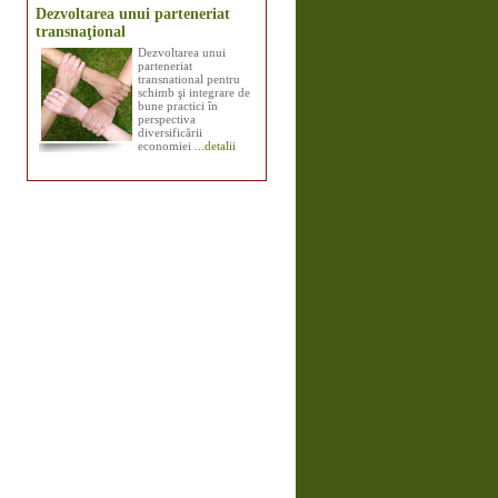
Dezvoltarea unui parteneriat
transnaţional
Dezvoltarea unui
parteneriat
transnational pentru
schimb şi integrare de
bune practici în
perspectiva
diversificării
economiei
...detalii