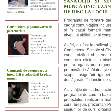
SĂNĂTĂŢII ŞI S
integrarea şi adaptarea
MUNCĂ (INCLUZÂN
la piaţa muncii (19
judeţe şi 19 comunităţi
DE RISC LA LOCUL
rurale)
...detalii
Programul de formare dedi
cadrul comunităţilor incluse
Constituirea şi promovarea de
şi în cazul formării man
parteneriate
nivelului abilităţilor şi com
Constituirea şi
promovarea
parteneriatelor
interregionale,
Astfel, au fost identificaţi
regionale şi locale între
Competenţe Sociale şi Civi
organizaţii şi instituţii
relevante
...detalii
cursul vizând obţinerea
comunica eficient la nivel 
pentru organizarea ergono
promovând sănătatea şi sec
Campanie de promovare a
integrării şi adaptării la piaţa
scopul asigurării igienei 
muncii
desfăşurate, în funcţie de 
Campanie de
conştientizare şi
motivare pentru
Activităţile din cadrul pach
persoanele din mediul
programei de curs în baza 
rural în vederea
asigurării
...detalii
proiectului, realizarea ma
curs, broşuri, prezentări 
sesiunilor de curs, organi