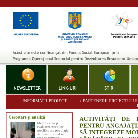
+ INFORMATII PROIECT
+ PARTENERII PROIECTULU
Cercetare şi analiză
ACTIVITĂŢI DE 
Identificarea şi
PENTRU ANGAJAŢI
evaluarea nevoilor
specifice ale populaţiei
SĂ INTEGREZE MO
din mediul rural în
ceea ce priveşte